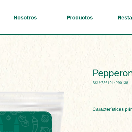
Nosotros
Productos
Resta
Peppero
SKU: 7861014290138
Características pri
Firme, aromático y
para picadas, tabl