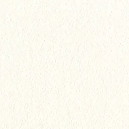
ra perfecta lo hacen rendidor y 
escindible para disfrutar en 
g