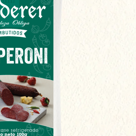
equilibrado y textu
delicioso. ¡Un impr
láminas!​
Presentación:
 600