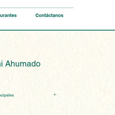
urantes
Contáctanos
ni Ahumado
ncipales
 con un sabor profundo ideal 
as y bocadillos. Su ahumado 